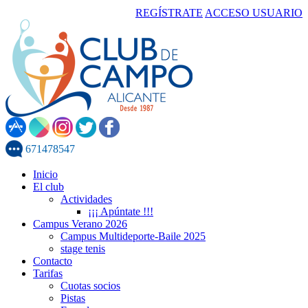
REGÍSTRATE
ACCESO USUARIO
671478547
Inicio
El club
Actividades
¡¡¡ Apúntate !!!
Campus Verano 2026
Campus Multideporte-Baile 2025
stage tenis
Contacto
Tarifas
Cuotas socios
Pistas