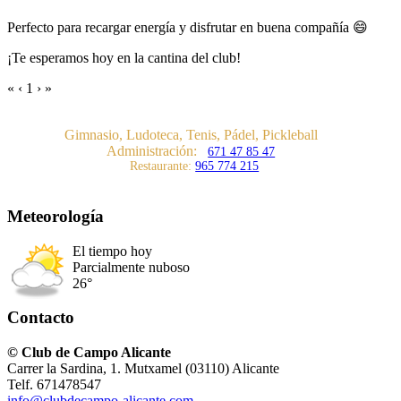
Perfecto para recargar energía y disfrutar en buena compañía 😄
¡Te esperamos hoy en la cantina del club!
«
‹
1
›
»
Gimnasio, Ludoteca, Tenis, Pádel, Pickleball
Administración:
671 47 85 47
Restaurante:
965 774 215
Meteorología
El tiempo hoy
Parcialmente nuboso
26°
Contacto
© Club de Campo Alicante
Carrer la Sardina, 1. Mutxamel (03110) Alicante
Telf. 671478547
info@clubdecampo-alicante.com