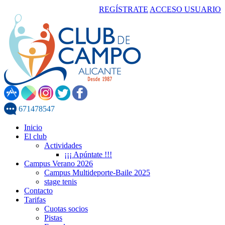
REGÍSTRATE
ACCESO USUARIO
671478547
Inicio
El club
Actividades
¡¡¡ Apúntate !!!
Campus Verano 2026
Campus Multideporte-Baile 2025
stage tenis
Contacto
Tarifas
Cuotas socios
Pistas