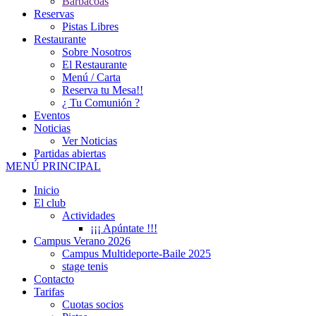
Barbacoas
Reservas
Pistas Libres
Restaurante
Sobre Nosotros
El Restaurante
Menú / Carta
Reserva tu Mesa!!
¿ Tu Comunión ?
Eventos
Noticias
Ver Noticias
Partidas abiertas
MENÚ PRINCIPAL
Inicio
El club
Actividades
¡¡¡ Apúntate !!!
Campus Verano 2026
Campus Multideporte-Baile 2025
stage tenis
Contacto
Tarifas
Cuotas socios