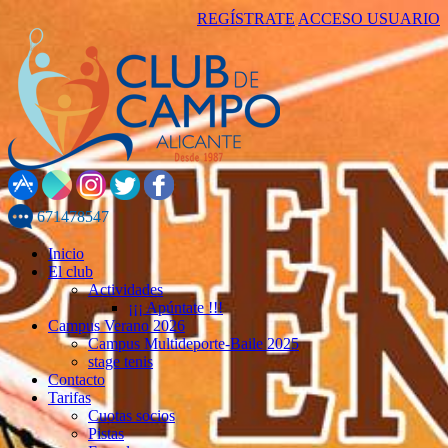
REGÍSTRATE
ACCESO USUARIO
671478547
Inicio
El club
Actividades
¡¡¡ Apúntate !!!
Campus Verano 2026
Campus Multideporte-Baile 2025
stage tenis
Contacto
Tarifas
Cuotas socios
Pistas