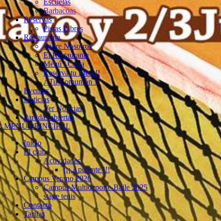
Escuelas
Barbacoas
Reservas
Pistas Libres
Restaurante
Sobre Nosotros
El Restaurante
Menú / Carta
Reserva tu Mesa!!
¿ Tu Comunión ?
Eventos
Noticias
Ver Noticias
Partidas abiertas
MENÚ PRINCIPAL
Inicio
El club
Actividades
¡¡¡ Apúntate !!!
Campus Verano 2026
Campus Multideporte-Baile 2025
stage tenis
Contacto
Tarifas