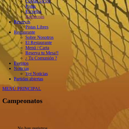
Cuotas socios
Pistas
Escuelas
Barbacoas
Reservas
Pistas Libres
Restaurante
Sobre Nosotros
El Restaurante
Menú / Carta
Reserva tu Mesa!!
¿ Tu Comunión ?
Eventos
Noticias
Ver Noticias
Partidas abiertas
MENÚ PRINCIPAL
Campeonatos
No hay registros