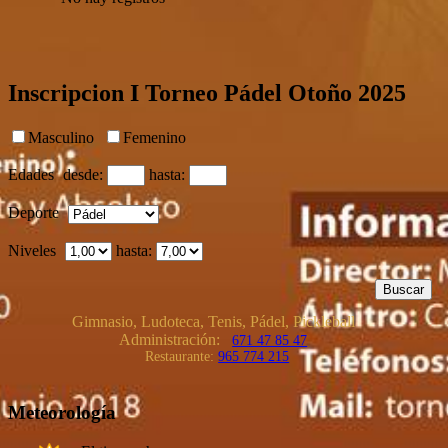
Inscripcion I Torneo Pádel Otoño 2025
Masculino
Femenino
Edades
desde:
hasta:
Deporte
Niveles
hasta:
Gimnasio, Ludoteca, Tenis, Pádel, Pickleball
Administración:
671 47 85 47
Restaurante:
965 774 215
Meteorología