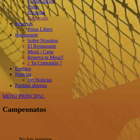
Cuotas socios
Pistas
Escuelas
Barbacoas
Reservas
Pistas Libres
Restaurante
Sobre Nosotros
El Restaurante
Menú / Carta
Reserva tu Mesa!!
¿ Tu Comunión ?
Eventos
Noticias
Ver Noticias
Partidas abiertas
MENÚ PRINCIPAL
Campeonatos
No hay registros