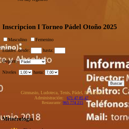
Inscripcion I Torneo Pádel Otoño 2025
Masculino
Femenino
Edades
desde:
hasta:
Deporte
Niveles
hasta:
Gimnasio, Ludoteca, Tenis, Pádel, Pickleball
Administración:
671 47 85 47
Restaurante:
965 774 215
Meteorología