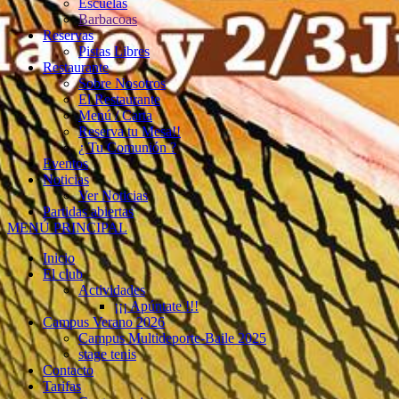
Escuelas
Barbacoas
Reservas
Pistas Libres
Restaurante
Sobre Nosotros
El Restaurante
Menú / Carta
Reserva tu Mesa!!
¿ Tu Comunión ?
Eventos
Noticias
Ver Noticias
Partidas abiertas
MENÚ PRINCIPAL
Inicio
El club
Actividades
¡¡¡ Apúntate !!!
Campus Verano 2026
Campus Multideporte-Baile 2025
stage tenis
Contacto
Tarifas