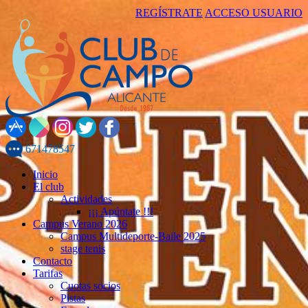
REGÍSTRATE
ACCESO USUARIO
671478547
Inicio
El club
Actividades
¡¡¡ Apúntate !!!
Campus Verano 2026
Campus Multideporte-Baile 2025
stage tenis
Contacto
Tarifas
Cuotas socios
Pistas