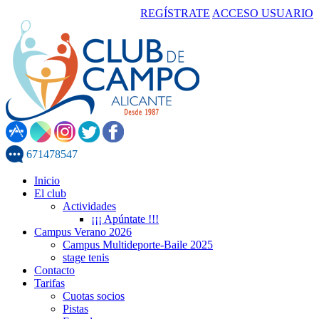
REGÍSTRATE
ACCESO USUARIO
671478547
Inicio
El club
Actividades
¡¡¡ Apúntate !!!
Campus Verano 2026
Campus Multideporte-Baile 2025
stage tenis
Contacto
Tarifas
Cuotas socios
Pistas