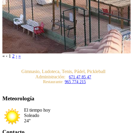
«
‹
1
2
›
»
Gimnasio, Ludoteca, Tenis, Pádel, Pickleball
Administración:
671 47 85 47
Restaurante:
965 774 215
Meteorología
El tiempo hoy
Soleado
24°
Contacto