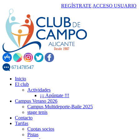
REGÍSTRATE
ACCESO USUARIO
671478547
Inicio
El club
Actividades
¡¡¡ Apúntate !!!
Campus Verano 2026
Campus Multideporte-Baile 2025
stage tenis
Contacto
Tarifas
Cuotas socios
Pistas